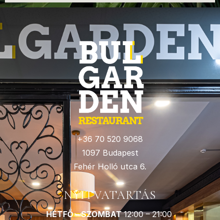
+36 70 520 9068
1097 Budapest
Fehér Holló utca 6.
NYITVATARTÁS
HÉTFŐ – SZOMBAT
12:00 – 21:00