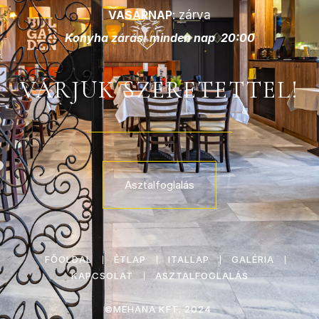
VASÁRNAP
: zárva
Konyha zárás: minden nap 20:00
VÁRJUK SZERETETTEL!
Asztalfoglalás
FŐOLDAL
ÉTLAP
ITALLAP
GALÉRIA
KAPCSOLAT
ASZTALFOGLALÁS
©MEHANA KFT.
2024